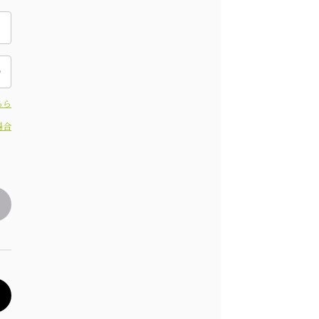
ちら
場合