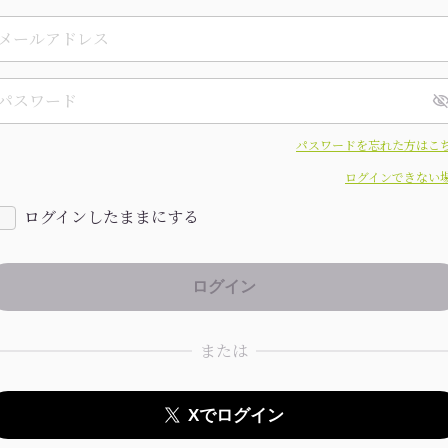
パスワードを忘れた方はこ
ログインできない
ログインしたままにする
または
Xでログイン